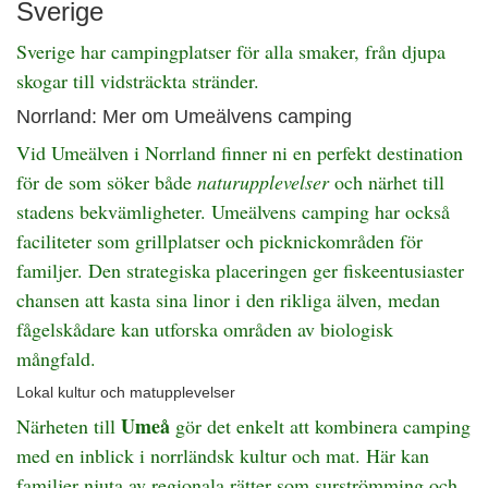
Sverige
Sverige har campingplatser för alla smaker, från djupa
skogar till vidsträckta stränder.
Norrland: Mer om Umeälvens camping
Vid Umeälven i Norrland finner ni en perfekt destination
för de som söker både
naturupplevelser
och närhet till
stadens bekvämligheter. Umeälvens camping har också
faciliteter som grillplatser och picknickområden för
familjer. Den strategiska placeringen ger fiskeentusiaster
chansen att kasta sina linor i den rikliga älven, medan
fågelskådare kan utforska områden av biologisk
mångfald.
Lokal kultur och matupplevelser
Umeå
Närheten till
gör det enkelt att kombinera camping
med en inblick i norrländsk kultur och mat. Här kan
familjer njuta av regionala rätter som surströmming och