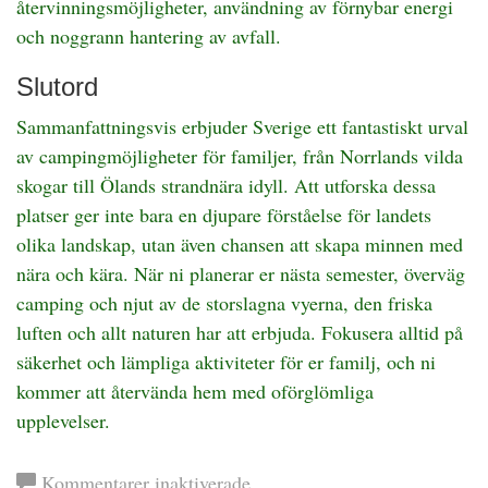
återvinningsmöjligheter, användning av förnybar energi
och noggrann hantering av avfall.
Slutord
Sammanfattningsvis erbjuder Sverige ett fantastiskt urval
av campingmöjligheter för familjer, från Norrlands vilda
skogar till Ölands strandnära idyll. Att utforska dessa
platser ger inte bara en djupare förståelse för landets
olika landskap, utan även chansen att skapa minnen med
nära och kära. När ni planerar er nästa semester, överväg
camping och njut av de storslagna vyerna, den friska
luften och allt naturen har att erbjuda. Fokusera alltid på
säkerhet och lämpliga aktiviteter för er familj, och ni
kommer att återvända hem med oförglömliga
upplevelser.
för
Kommentarer inaktiverade