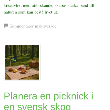
kreativitet med utforskande, skapas starka band till
naturen som kan bestå livet ut.
för
Kommentarer inaktiverade
Hur
du
gör
vildmarkslivet
roligt
för
barn
Planera en picknick i
en svensk skog