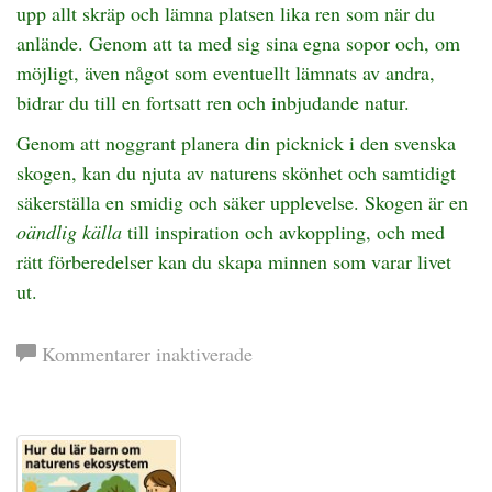
upp allt skräp och lämna platsen lika ren som när du
anlände. Genom att ta med sig sina egna sopor och, om
möjligt, även något som eventuellt lämnats av andra,
bidrar du till en fortsatt ren och inbjudande natur.
Genom att noggrant planera din picknick i den svenska
skogen, kan du njuta av naturens skönhet och samtidigt
säkerställa en smidig och säker upplevelse. Skogen är en
oändlig källa
till inspiration och avkoppling, och med
rätt förberedelser kan du skapa minnen som varar livet
ut.
för
Kommentarer inaktiverade
Planera
en
picknick
i