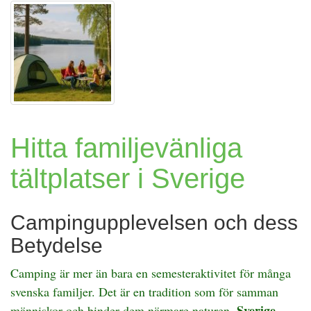
djurparker
och
naturcentra
Hitta familjevänliga
tältplatser i Sverige
Campingupplevelsen och dess
Betydelse
Camping är mer än bara en semesteraktivitet för många
svenska familjer. Det är en tradition som för samman
Sverige
människor och binder dem närmare naturen.
,