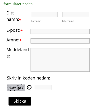
formuläret nedan.
Ditt
namn:
*
Förnamn
Efternamn
E-post:
*
Ämne:
*
Meddeland
e:
Skriv in koden nedan:
Skicka