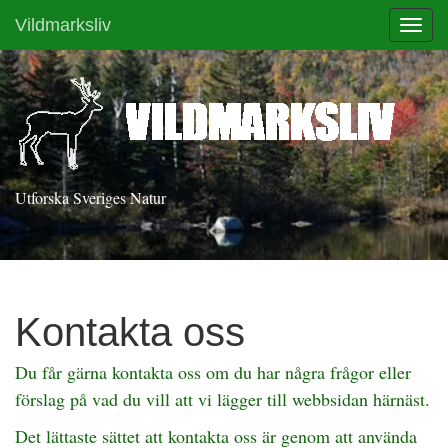
Vildmarksliv
Toggl
Utforska Sveriges Natur
Kontakta oss
Du får gärna kontakta oss om du har några frågor eller
förslag på vad du vill att vi lägger till webbsidan härnäst.
Det lättaste sättet att kontakta oss är genom att använda