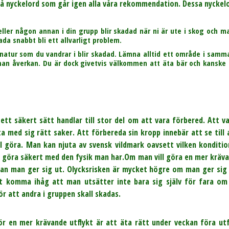
å nyckelord som går igen alla våra rekommendation. Dessa nyckelo
eller någon annan i din grupp blir skadad när ni är ute i skog och 
da snabbt bli ett allvarligt problem.
natur som du vandrar i blir skadad. Lämna alltid ett område i samma
nnan åverkan. Du är dock givetvis välkommen att äta bär och kanske 
ett säkert sätt handlar till stor del om att vara förbered. Att 
 med sig rätt saker. Att förbereda sin kropp innebär att se till at
ll göra. Man kan njuta av svensk vildmark oavsett vilken konditi
an göra säkert med den fysik man har.Om man vill göra en mer kräva
nan man ger sig ut. Olycksrisken är mycket högre om man ger sig
tt komma ihåg att man utsätter inte bara sig själv för fara o
ör att andra i gruppen skall skadas.
för en mer krävande utflykt är att äta rätt under veckan föra ut