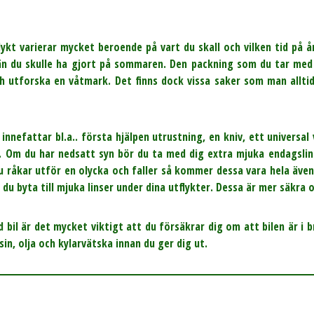
lykt varierar mycket beroende på vart du skall och vilken tid på å
 än du skulle ha gjort på sommaren. Den packning som du tar med
 utforska en våtmark. Det finns dock vissa saker som man allti
 innefattar bl.a.. första hjälpen utrustning, en kniv, ett universal
r. Om du har nedsatt syn bör du ta med dig extra mjuka endagsli
u råkar utför en olycka och faller så kommer dessa vara hela äv
 du byta till mjuka linser under dina utflykter. Dessa är mer säkra
 bil är det mycket viktigt att du försäkrar dig om att bilen är i 
sin, olja och kylarvätska innan du ger dig ut.