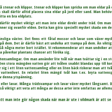
på stenar och klippor. Stenar och klipper kan spricka om man eldar p
 skall därför alltid placera sina eldar på jord eller sand. Man behöv
itta en bra eldplats.
 därför mycket viktigt att man inte eldar direkt under träd. Om man
ner sig ovanför elden. Detta kan göra speciellt mycket skada om det
nsliga växter. Det finns ett fåtal mossor och lavar som växer my
 dem. Det är därför bäst att undvika att trampa på dem. Än viktigar
 Gå några meter bort istället. Vi rekommenderar att man undviker a
da påverkar plantans chanser att föröka sig.
attensamlingar. Om man använder lite tvål när man tvättar sig i en 
Den stora mängden vatten gör att tvålen snabbt blandas upp till kon
ig i ett liten vattensamling eller en liten bäck riskerar man att t
 vattenlivet. En relativt liten mängd tvål kan t.ex. bryta vatte
av denna ytspänning.
 eller lavar. Många trädsvampar och lavar växer mycket långsamt. D
ckså viktigt att veta att många av dessa arter inte omfattas av allem
tt man inte gör någon skada när man är ute i vildmark är att se 