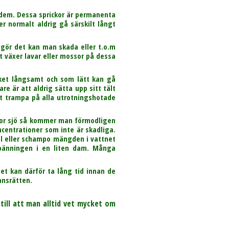
å dem. Dessa sprickor är permanenta
er normalt aldrig gå särskilt långt
 gör det kan man skada eller t.o.m
 växer lavar eller mossor på dessa
cket långsamt och som lätt kan gå
e är att aldrig sätta upp sitt tält
tt trampa på alla utrotningshotade
stor sjö så kommer man förmodligen
centrationer som inte är skadliga.
vål eller schampo mängden i vattnet
nspänningen i en liten dam. Många
et kan därför ta lång tid innan de
ansrätten.
till att man alltid vet mycket om