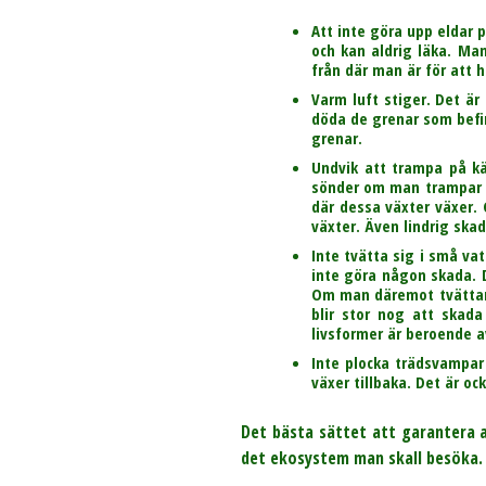
Att inte göra upp eldar 
och kan aldrig läka. Man
från där man är för att h
Varm luft stiger. Det är
döda de grenar som befin
grenar.
Undvik att trampa på kä
sönder om man trampar på
där dessa växter växer.
växter. Även lindrig ska
Inte tvätta sig i små v
inte göra någon skada. 
Om man däremot tvättar s
blir stor nog att skada
livsformer är beroende 
Inte plocka trädsvampar
växer tillbaka. Det är o
Det bästa sättet att garantera a
det ekosystem man skall besöka.