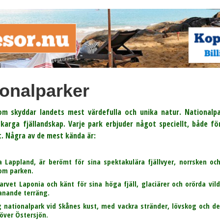
onalparker
om skyddar landets mest värdefulla och unika natur. Nationalp
 karga fjällandskap. Varje park erbjuder något speciellt, både 
et. Några av de mest kända är:
 Lappland, är berömt för sina spektakulära fjällvyer, norrsken oc
nom parken.
rvet Laponia och känt för sina höga fjäll, glaciärer och orörda vil
anande terräng.
nationalpark vid Skånes kust, med vackra stränder, lövskog och d
 över Östersjön.