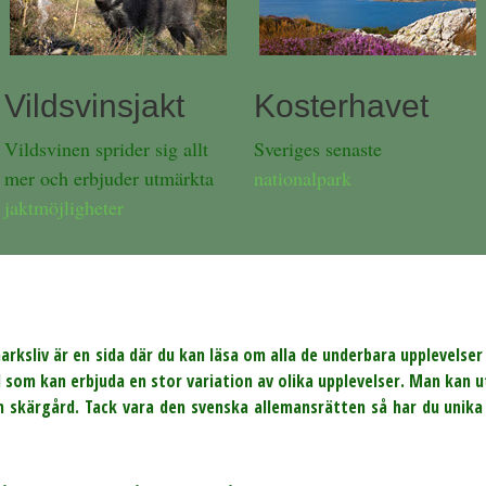
Vildsvinsjakt
Kosterhavet
Vildsvinen sprider sig allt
Sveriges senaste
mer och erbjuder utmärkta
nationalpark
jaktmöjligheter
marksliv är en sida där du kan läsa om alla de underbara upplevelse
d som kan erbjuda en stor variation av olika upplevelser. Man kan ut
h skärgård. Tack vara den svenska allemansrätten så har du unika