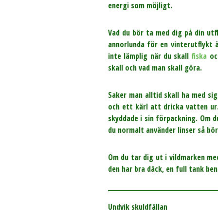
energi som möjligt.
Vad du bör ta med dig på din utf
annorlunda för en vinterutflykt
inte lämplig när du skall
fiska
och
skall och vad man skall göra.
Saker man alltid skall ha med sig
och ett kärl att dricka vatten u
skyddade i sin förpackning. Om d
du normalt använder linser så bör
Om du tar dig ut i vildmarken med
den har bra däck, en full tank ben
Undvik skuldfällan