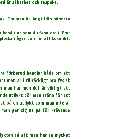
rd är säkerhet och respekt.
mark. Om man är långt från närmsta
 kondition som du fann det i. Bryt
plocka några barr för att koka ditt
vara förbered handlar både om att
t man är i tillräckligt bra fysisk
on man har men det är viktigt att
nde utflykt bör man träna för att
 ut på en utflykt som man inte är
m man ger sig ut på för krävande
flykten så att man har så mycket