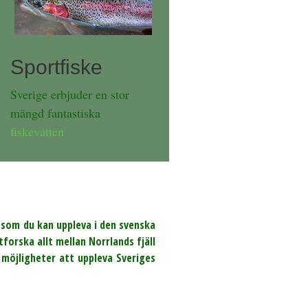
Sportfiske
Sverige erbjuder en stor
mängd fantastiska
fiskevatten
r som du kan uppleva i den svenska
forska allt mellan Norrlands fjäll
 möjligheter att uppleva Sveriges