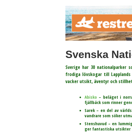
Svenska Nati
Sverige har 30 nationalparker s
frodiga lövskogar till Lapplands
vacker utsikt, äventyr och stillh
Abisko
– beläget i norra
fjällbäck som rinner ge
Sarek
– en del av världsa
vandrare som söker utm
Stenshuvud
– en lummig 
ger fantastiska utsikter