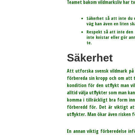
Teamet bakom vildmarksliv har tv
Säkerhet
så att inte du 
väg kan även en liten ska
Respekt
så att inte den 
inte kvistar eller gör a
te.
Säkerhet
Att utforska svensk vildmark på 
förbereda sin kropp och om att ta
kondition för den utflykt man vi
alltid välja utflykter som man k
komma i tillräckligt bra form in
förberedd för. Det är viktigt a
utflykter. Man ökar även risken f
En annan viktig förberedelse in