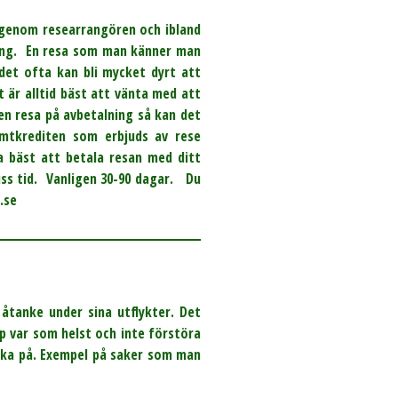
t genom researrangören och ibland
ning. En resa som man känner man
det ofta kan bli mycket dyrt att
 är alltid bäst att vänta med att
en resa på avbetalning så kan det
sumtkrediten som erbjuds av rese
 bäst att betala resan med ditt
ss tid. Vanligen 30-90 dagar. Du
.se
åtanke under sina utflykter. Det
p var som helst och inte förstöra
änka på. Exempel på saker som man