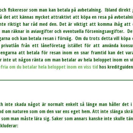
kt och fiskeresor som man kan betala på avbetalning. Ibland direk
få det att kännas mycket attraktivt att köpa en resa på avbetal
te riktigt har råd med den. Det är viktigt att komma ihåg att 
 man räknar in aviavgifter och eventuella förseningsavgifter. Det
ngarna och kan betala resan i förväg. Om du trots detta vill köpa 
t privatlån från ett låneföretag istället för att använda kon
ngarna att betala för resan inom en snar framtid kan det vara
r inte ut någon ränta om man betalar av hela beloppet inom en vi
fria om du betalar hela beloppet inom en viss tid
hos kreditguiden
h inte skada något är normalt enkelt så länge man håller det i 
hand om naturen som om den var ens eget hem. Att inte slänga skrä
r som man måste lära sig. Saker som annars kanske inte skulle t
nkluderar: