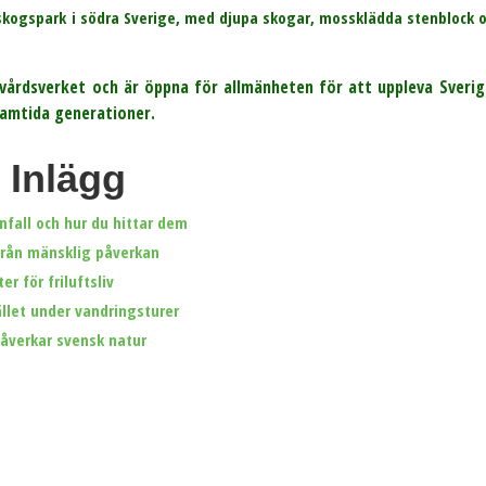
kogspark i södra Sverige, med djupa skogar, mossklädda stenblock oc
vårdsverket och är öppna för allmänheten för att uppleva Sverig
ramtida generationer.
 Inlägg
nfall och hur du hittar dem
från mänsklig påverkan
r för friluftsliv
llet under vandringsturer
påverkar svensk natur