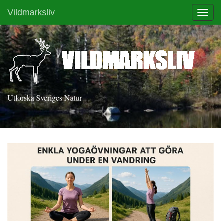
Vildmarksliv
Toggl
Utforska Sveriges Natur