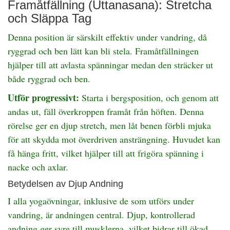
Framåtfällning (Uttanasana): Stretcha
och Släppa Tag
Denna position är särskilt effektiv under vandring, då
ryggrad och ben lätt kan bli stela. Framåtfällningen
hjälper till att avlasta spänningar medan den sträcker ut
både ryggrad och ben.
Utför progressivt:
Starta i bergsposition, och genom att
andas ut, fäll överkroppen framåt från höften. Denna
rörelse ger en djup stretch, men låt benen förbli mjuka
för att skydda mot överdriven ansträngning. Huvudet kan
få hänga fritt, vilket hjälper till att frigöra spänning i
nacke och axlar.
Betydelsen av Djup Andning
I alla yogaövningar, inklusive de som utförs under
vandring, är andningen central. Djup, kontrollerad
andning ger syre till musklerna, vilket bidrar till ökad