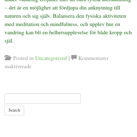
– det är en möjlighet att fördjupa din anknytning till
naturen och sig själv. Balansera den fysiska aktiviteten
med meditation och mindfulness, och upplev hur en
vandring kan bli en helhetsupplevelse för både kropp och
själ.
|
Posted in
Uncategorized
Kommentarer
för
inaktiverade
Enkla
yogaövningar
att
göra
under
en
vandring