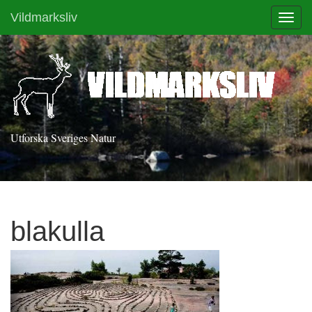
Vildmarksliv
Toggl
Utforska Sveriges Natur
blakulla