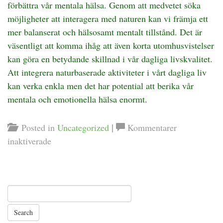
förbättra vår mentala hälsa. Genom att medvetet söka
möjligheter att interagera med naturen kan vi främja ett
mer balanserat och hälsosamt mentalt tillstånd. Det är
väsentligt att komma ihåg att även korta utomhusvistelser
kan göra en betydande skillnad i vår dagliga livskvalitet.
Att integrera naturbaserade aktiviteter i vårt dagliga liv
kan verka enkla men det har potential att berika vår
mentala och emotionella hälsa enormt.
|
Posted in
Uncategorized
Kommentarer
för
inaktiverade
Hur
naturen
förbättrar
din
mentala
hälsa