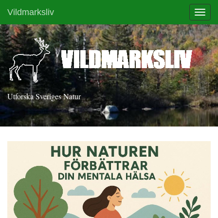
Vildmarksliv
Toggl
Utforska Sveriges Natur