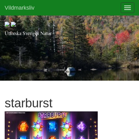
Vildmarksliv
Toggl
Utforska Sveriges Natur
starburst